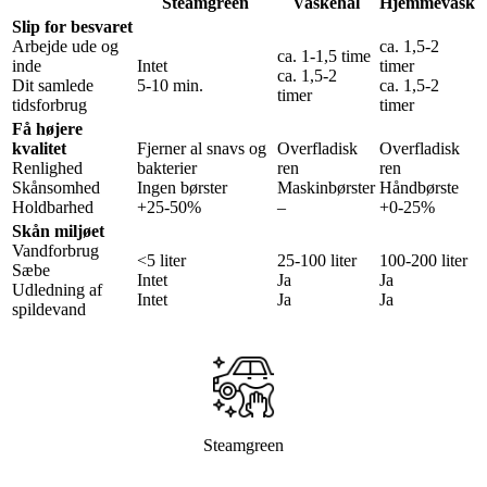
Steamgreen
Vaskehal
Hjemmevask
Slip for besvaret
Arbejde ude og
ca. 1,5-2
ca. 1-1,5 time
inde
Intet
timer
ca. 1,5-2
Dit samlede
5-10 min.
ca. 1,5-2
timer
tidsforbrug
timer
Få højere
kvalitet
Fjerner al snavs og
Overfladisk
Overfladisk
Renlighed
bakterier
ren
ren
Skånsomhed
Ingen børster
Maskinbørster
Håndbørste
Holdbarhed
+25-50%
–
+0-25%
Skån miljøet
Vandforbrug
<5 liter
25-100 liter
100-200 liter
Sæbe
Intet
Ja
Ja
Udledning af
Intet
Ja
Ja
spildevand
Steamgreen