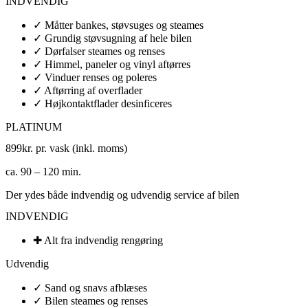
INDVENDIG
✓ Måtter bankes, støvsuges og steames
✓ Grundig støvsugning af hele bilen
✓ Dørfalser steames og renses
✓ Himmel, paneler og vinyl aftørres
✓ Vinduer renses og poleres
✓ Aftørring af overflader
✓ Højkontaktflader desinficeres
PLATINUM
899
kr. pr. vask (inkl. moms)
ca. 90 – 120 min.
Der ydes både indvendig og udvendig service af bilen
INDVENDIG
✚ Alt fra indvendig rengøring​
Udvendig
✓ Sand og snavs afblæses
✓ Bilen steames og renses