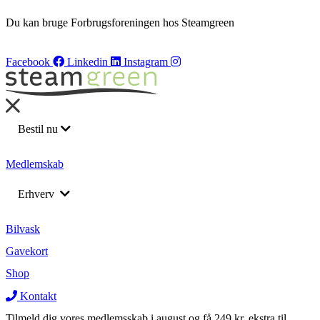
Du kan bruge Forbrugsforeningen hos Steamgreen
Facebook
Linkedin
Instagram
Bestil nu
Bilvask
Medlemskab
Barnevognsvask
Erhverv
Bådrengøring
Flådeservice
Returnering af leasing biler
Bilvask
Medarbejderordning
Gavekort
Rengøring af lastbil
Rengøring af lastbil
Shop
Varevogne
Varevogne
Kontakt
Tilmeld dig vores medlemsskab i august og få 249 kr. ekstra til