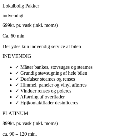
Lokalbolig Pakker
indvendigt
699
kr. pr. vask (inkl. moms)
Ca. 60 min.
Der ydes kun indvendig service af bilen
INDVENDIG
✓ Måtter bankes, støvsuges og steames
✓ Grundig støvsugning af hele bilen
✓ Dørfalser steames og renses
✓ Himmel, paneler og vinyl aftørres
✓ Vinduer renses og poleres
✓ Aftørring af overflader
✓ Højkontaktflader desinficeres
PLATINUM
899
kr. pr. vask (inkl. moms)
ca. 90 – 120 min.