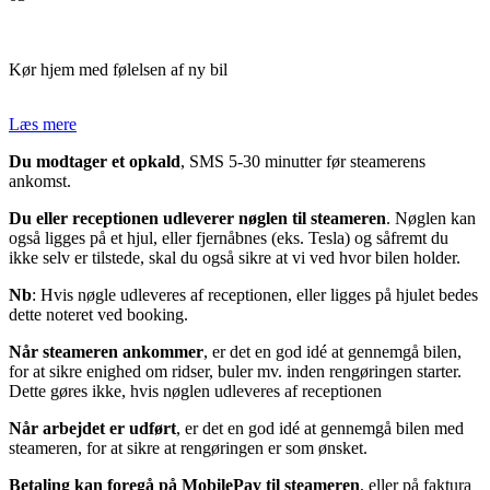
Kør hjem med følelsen af ny bil
Læs mere
Du modtager et opkald
, SMS 5-30 minutter før steamerens
ankomst.
Du eller receptionen udleverer nøglen til steameren
. Nøglen kan
også ligges på et hjul, eller fjernåbnes (eks. Tesla) og såfremt du
ikke selv er tilstede, skal du også sikre at vi ved hvor bilen holder.
Nb
: Hvis nøgle udleveres af receptionen, eller ligges på hjulet bedes
dette noteret ved booking.
Når steameren ankommer
, er det en god idé at gennemgå bilen,
for at sikre enighed om ridser, buler mv. inden rengøringen starter.
Dette gøres ikke, hvis nøglen udleveres af receptionen
Når arbejdet er udført
, er det en god idé at gennemgå bilen med
steameren, for at sikre at rengøringen er som ønsket.
Betaling kan foregå på MobilePay til steameren
, eller på faktura