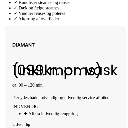
✓ Bundlister steames og renses
✓ Dæk og fælge steames
✓ Vinduer renses og poleres​
✓ Aftørring af overflader
DIAMANT
1099
kr. pr. vask (inkl. moms)
ca. 90 – 120 min.
Der ydes både indvendig og udvendig service af bilen
INDVENDIG
✚ Alt fra indvendig rengøring​
Udvendig