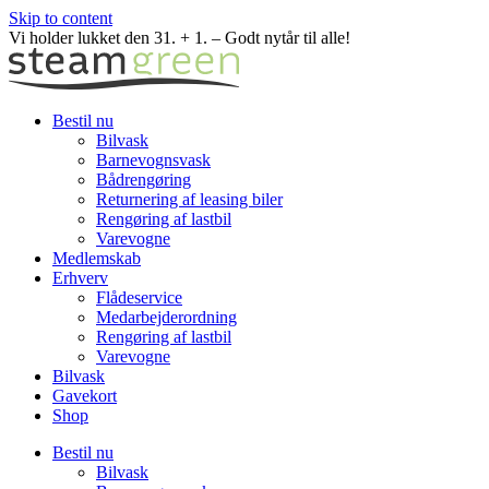
Skip to content
Vi holder lukket den 31. + 1. – Godt nytår til alle!
Bestil nu
Bilvask
Barnevognsvask
Bådrengøring
Returnering af leasing biler
Rengøring af lastbil
Varevogne
Medlemskab
Erhverv
Flådeservice
Medarbejderordning
Rengøring af lastbil
Varevogne
Bilvask
Gavekort
Shop
Bestil nu
Bilvask