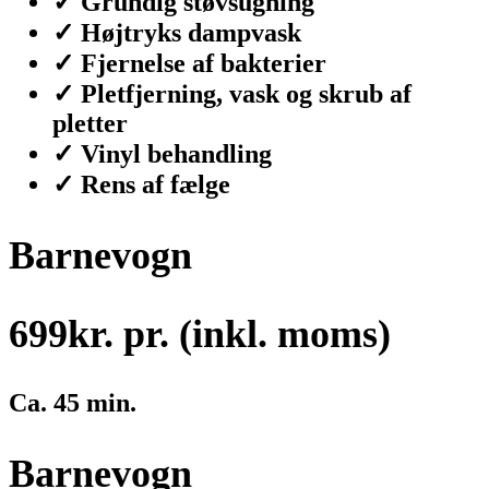
✓ Grundig støvsugning
✓ Højtryks dampvask
✓ Fjernelse af bakterier
✓ Pletfjerning, vask og skrub af
pletter
✓ Vinyl behandling
✓ Rens af fælge
Barnevogn
699
kr. pr. (inkl. moms)
Ca. 45 min.
Barnevogn