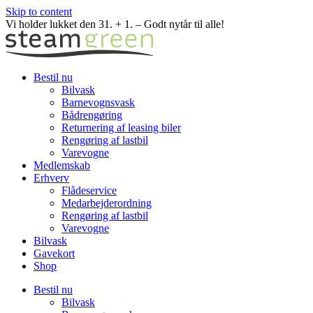
Skip to content
Vi holder lukket den 31. + 1. – Godt nytår til alle!
Bestil nu
Bilvask
Barnevognsvask
Bådrengøring
Returnering af leasing biler
Rengøring af lastbil
Varevogne
Medlemskab
Erhverv
Flådeservice
Medarbejderordning
Rengøring af lastbil
Varevogne
Bilvask
Gavekort
Shop
Bestil nu
Bilvask