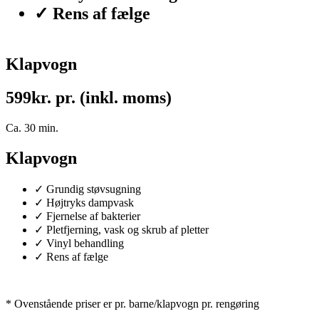
✓ Rens af fælge
Klapvogn
599
kr. pr. (inkl. moms)
Ca. 30 min.
C
Klapvogn
✓ Grundig støvsugning
✓ Højtryks dampvask
✓ Fjernelse af bakterier
✓ Pletfjerning, vask og skrub af pletter
✓ Vinyl behandling
✓ Rens af fælge
* Ovenstående priser er pr. barne/klapvogn pr. rengøring