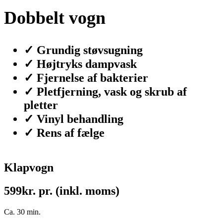
Dobbelt vogn
✓ Grundig støvsugning
✓ Højtryks dampvask
✓ Fjernelse af bakterier
✓ Pletfjerning, vask og skrub af
pletter
✓ Vinyl behandling
✓ Rens af fælge
Klapvogn
599
kr. pr. (inkl. moms)
Ca. 30 min.
C