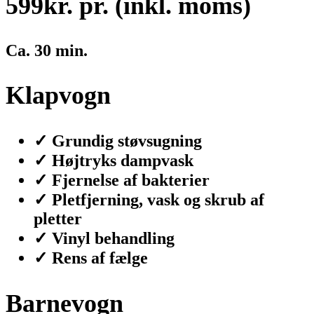
599
kr. pr. (inkl. moms)
Ca. 30 min.
Klapvogn
✓ Grundig støvsugning
✓ Højtryks dampvask
✓ Fjernelse af bakterier
✓ Pletfjerning, vask og skrub af
pletter
✓ Vinyl behandling
✓ Rens af fælge
Barnevogn