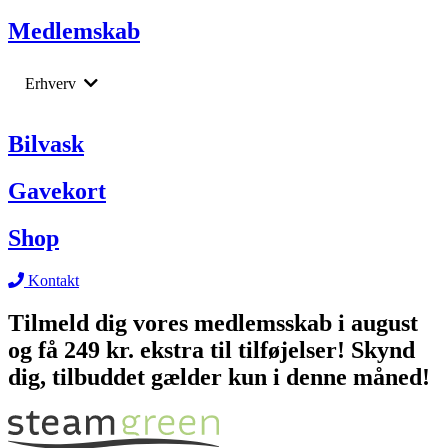
Bilvask
Medlemskab
Barnevognsvask
Bådrengøring
Erhverv
Returnering af leasing biler
Flådeservice
Bilvask
Rengøring af lastbil
Medarbejderordning
Varevogne
Gavekort
Rengøring af lastbil
Varevogne
Shop
Kontakt
Tilmeld dig vores medlemsskab i august
og få 249 kr. ekstra til tilføjelser! Skynd
dig, tilbuddet gælder kun i denne måned!