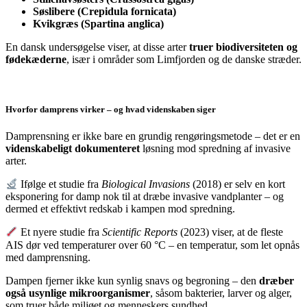
Søslibere (Crepidula fornicata)
Kvikgræs (Spartina anglica)
En dansk undersøgelse viser, at disse arter
truer biodiversiteten og
fødekæderne
, især i områder som Limfjorden og de danske stræder.
Hvorfor damprens virker – og hvad videnskaben siger
Damprensning er ikke bare en grundig rengøringsmetode – det er en
videnskabeligt dokumenteret
løsning mod spredning af invasive
arter.
Ifølge et studie fra
Biological Invasions
(2018) er selv en kort
eksponering for damp nok til at dræbe invasive vandplanter – og
dermed et effektivt redskab i kampen mod spredning.
Et nyere studie fra
Scientific Reports
(2023) viser, at de fleste
AIS dør ved temperaturer over 60 °C – en temperatur, som let opnås
med damprensning.
Dampen fjerner ikke kun synlig snavs og begroning – den
dræber
også usynlige mikroorganismer
, såsom bakterier, larver og alger,
som truer både miljøet og menneskers sundhed.