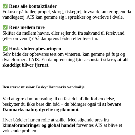
Rens alle kontaktflader
Fokuser på trailer, propel, skrog, fiskegrej, tovværk, anker og endda
vandlegetøj. AIS kan gemme sig i sprækker og overleve i dvale.
Rens mellem ture
Skifter du mellem havne, eller sejler du fra saltvand til ferskvand
(eller omvendt)? Så damprens båden efter hver tur.
Husk vinteropbevaringen
Selv både der opbevares tørt om vinteren, kan gemme på fugt og
dvaleformer af AIS. En damprensning før sæsonstart
sikrer, at alt
skadeligt bliver fjernet
.
Den større mission: Beskyt Danmarks vandmiljø
Ved at gøre damprensning til en fast del af din forberedelse,
beskytter du ikke bare din båd – du bidrager også til
at bevare
Danmarks natur, dyreliv og økonomi
.
Hver bådejer har en rolle at spille. Med stigende pres fra
klimaforandringer og global handel
forventes AIS at blive et
voksende problem.