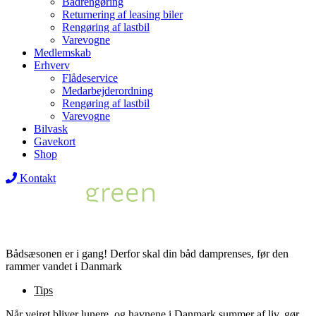
Bådrengøring
Returnering af leasing biler
Rengøring af lastbil
Varevogne
Medlemskab
Erhverv
Flådeservice
Medarbejderordning
Rengøring af lastbil
Varevogne
Bilvask
Gavekort
Shop
Kontakt
Bådsæsonen er i gang! Derfor skal din båd damprenses, før den
rammer vandet i Danmark
Tips
Når vejret bliver lunere, og havnene i Danmark summer af liv, gør