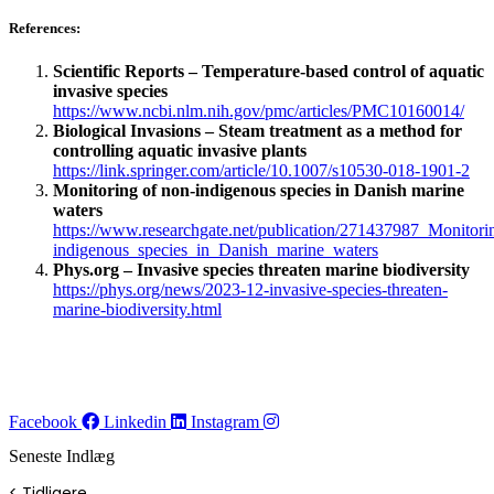
References
:
Scientific Reports – Temperature-based control of aquatic
invasive species
https://www.ncbi.nlm.nih.gov/pmc/articles/PMC10160014/
Biological Invasions – Steam treatment as a method for
controlling aquatic invasive plants
https://link.springer.com/article/10.1007/s10530-018-1901-2
Monitoring of non-indigenous species in Danish marine
waters
https://www.researchgate.net/publication/271437987_Monitor
indigenous_species_in_Danish_marine_waters
Phys.org – Invasive species threaten marine biodiversity
https://phys.org/news/2023-12-invasive-species-threaten-
marine-biodiversity.html
Facebook
Linkedin
Instagram
Seneste Indlæg