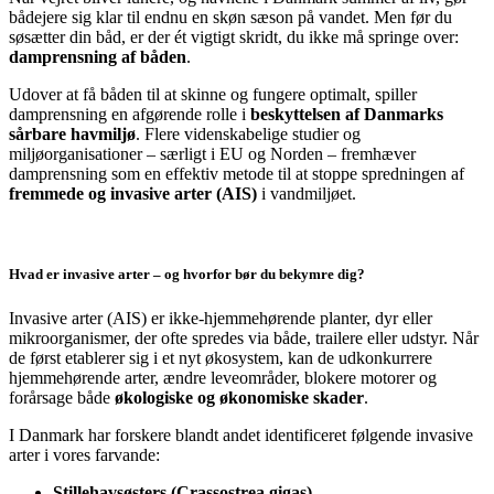
bådejere sig klar til endnu en skøn sæson på vandet. Men før du
søsætter din båd, er der ét vigtigt skridt, du ikke må springe over:
damprensning af båden
.
Udover at få båden til at skinne og fungere optimalt, spiller
damprensning en afgørende rolle i
beskyttelsen af Danmarks
sårbare havmiljø
. Flere videnskabelige studier og
miljøorganisationer – særligt i EU og Norden – fremhæver
damprensning som en effektiv metode til at stoppe spredningen af
fremmede og invasive arter (AIS)
i vandmiljøet.
Hvad er invasive arter – og hvorfor bør du bekymre dig?
Invasive arter (AIS) er ikke-hjemmehørende planter, dyr eller
mikroorganismer, der ofte spredes via både, trailere eller udstyr. Når
de først etablerer sig i et nyt økosystem, kan de udkonkurrere
hjemmehørende arter, ændre leveområder, blokere motorer og
forårsage både
økologiske og økonomiske skader
.
I Danmark har forskere blandt andet identificeret følgende invasive
arter i vores farvande:
Stillehavsøsters (Crassostrea gigas)