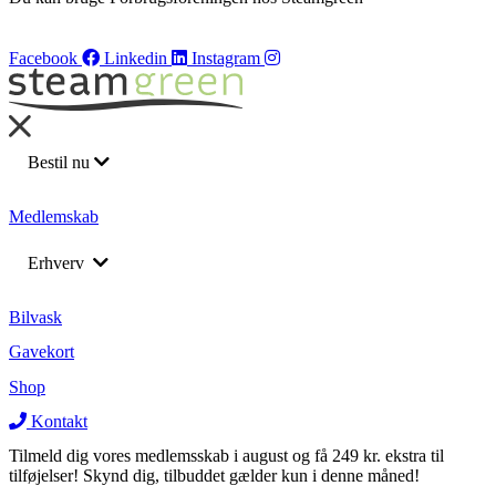
Facebook
Linkedin
Instagram
Bestil nu
Bilvask
Medlemskab
Barnevognsvask
Erhverv
Bådrengøring
Flådeservice
Returnering af leasing biler
Bilvask
Medarbejderordning
Gavekort
Rengøring af lastbil
Rengøring af lastbil
Shop
Varevogne
Varevogne
Kontakt
Tilmeld dig vores medlemsskab i august og få 249 kr. ekstra til
tilføjelser! Skynd dig, tilbuddet gælder kun i denne måned!