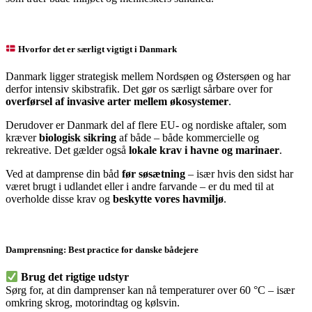
Hvorfor det er særligt vigtigt i Danmark
Danmark ligger strategisk mellem Nordsøen og Østersøen og har
derfor intensiv skibstrafik. Det gør os særligt sårbare over for
overførsel af invasive arter mellem økosystemer
.
Derudover er Danmark del af flere EU- og nordiske aftaler, som
kræver
biologisk sikring
af både – både kommercielle og
rekreative. Det gælder også
lokale krav i havne og marinaer
.
Ved at damprense din båd
før søsætning
– især hvis den sidst har
været brugt i udlandet eller i andre farvande – er du med til at
overholde disse krav og
beskytte vores havmiljø
.
Damprensning: Best practice for danske bådejere
Brug det rigtige udstyr
Sørg for, at din damprenser kan nå temperaturer over 60 °C – især
omkring skrog, motorindtag og kølsvin.