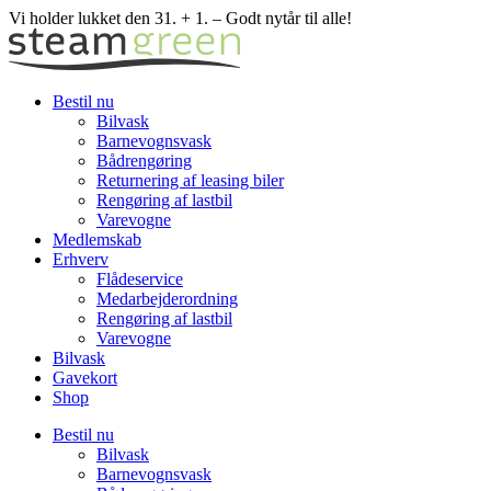
Skip
Vi holder lukket den 31. + 1. – Godt nytår til alle!
to
content
Bestil nu
Bilvask
Barnevognsvask
Bådrengøring
Returnering af leasing biler
Rengøring af lastbil
Varevogne
Medlemskab
Erhverv
Flådeservice
Medarbejderordning
Rengøring af lastbil
Varevogne
Bilvask
Gavekort
Shop
Bestil nu
Bilvask
Barnevognsvask