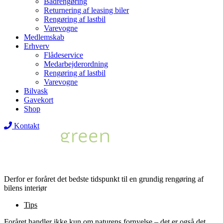
Bådrengøring
Returnering af leasing biler
Rengøring af lastbil
Varevogne
Medlemskab
Erhverv
Flådeservice
Medarbejderordning
Rengøring af lastbil
Varevogne
Bilvask
Gavekort
Shop
Kontakt
Derfor er foråret det bedste tidspunkt til en grundig rengøring af
bilens interiør
Tips
Foråret handler ikke kun om naturens fornyelse – det er også det