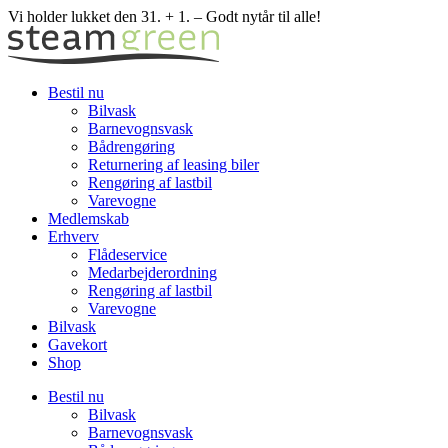
Skip
Vi holder lukket den 31. + 1. – Godt nytår til alle!
to
content
Bestil nu
Bilvask
Barnevognsvask
Bådrengøring
Returnering af leasing biler
Rengøring af lastbil
Varevogne
Medlemskab
Erhverv
Flådeservice
Medarbejderordning
Rengøring af lastbil
Varevogne
Bilvask
Gavekort
Shop
Bestil nu
Bilvask
Barnevognsvask