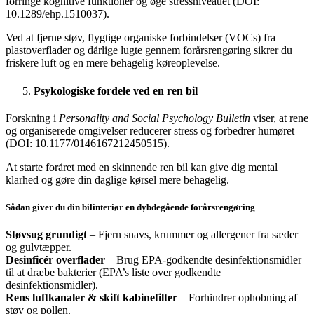
forringe kognitive funktioner og øge stressniveauet (DOI:
10.1289/ehp.1510037).
Ved at fjerne støv, flygtige organiske forbindelser (VOCs) fra
plastoverflader og dårlige lugte gennem forårsrengøring sikrer du
friskere luft og en mere behagelig køreoplevelse.
Psykologiske fordele ved en ren bil
Forskning i
Personality and Social Psychology Bulletin
viser, at rene
og organiserede omgivelser reducerer stress og forbedrer humøret
(DOI: 10.1177/0146167212450515).
At starte foråret med en skinnende ren bil kan give dig mental
klarhed og gøre din daglige kørsel mere behagelig.
Sådan giver du din bilinteriør en dybdegående forårsrengøring
Støvsug grundigt
– Fjern snavs, krummer og allergener fra sæder
og gulvtæpper.
Desinficér overflader
– Brug EPA-godkendte desinfektionsmidler
til at dræbe bakterier (EPA’s liste over godkendte
desinfektionsmidler).
Rens luftkanaler & skift kabinefilter
– Forhindrer ophobning af
støv og pollen.