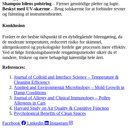
Shampoo bilens polstring
– Fjerner genstridige pletter og lugte.
Beskyt med UV-skærme
– Brug solskærme for at forhindre revner
og falmning af instrumentbrættet.
Konklusion
Foråret er det bedste tidspunkt til en dybdegående bilrengøring, da
de moderate temperaturer, reduceret risiko for skimmel,
allergenkontrol og psykologiske fordele gør processen mere effektiv.
Ved at følge forskningsbaserede rengøringsmetoder sikrer du et
sundere, friskere og mere behageligt køremiljø hele året.
References:
Journal of Colloid and Interface Science – Temperature &
Cleaning Efficiency
Applied and Environmental Microbiology – Mold Growth in
Damp Conditions
Journal of Allergy and Clinical Immunology – Pollen
Allergens in Cars
Harvard Study on Air Quality & Cognitive Function
Psychological Benefits of Clean Spaces
Facebook
Linkedin
Instagram