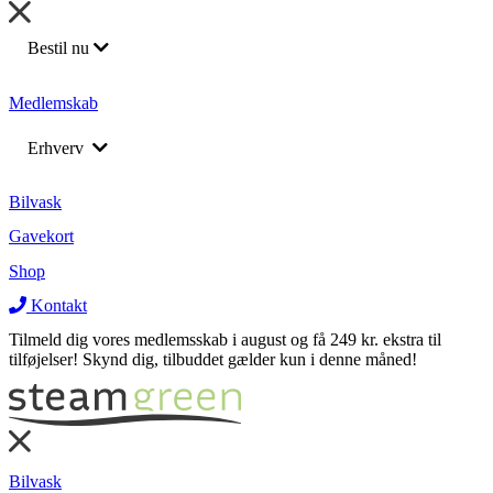
Bestil nu
Bilvask
Medlemskab
Barnevognsvask
Erhverv
Bådrengøring
Flådeservice
Returnering af leasing biler
Bilvask
Medarbejderordning
Gavekort
Rengøring af lastbil
Rengøring af lastbil
Shop
Varevogne
Varevogne
Kontakt
Tilmeld dig vores medlemsskab i august og få 249 kr. ekstra til
tilføjelser! Skynd dig, tilbuddet gælder kun i denne måned!
Bilvask