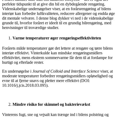
perfekte tidspunkt til at give din bil en dybdegående rengøring.
Videnskabelige undersøgelser viser, at en forårsrengøring af bilens
interiør kan forbedre luftkvaliteten, reducere allergener og endda øge
dit mentale velvære. I denne blog dykker vi ned i de videnskabelige
grunde til, hvorfor foråret er ideelt til en grundig bilrengøring, med
henvisninger til troværdige studier.
Varme temperaturer øger rengøringseffektiviteten
Forårets milde temperaturer gør det lettere at rengøre og tørre bilens
interiør effektivt. Vinterkulde kan mindske rengøringsmidlers
effektivitet, mens ekstrem sommervarme får dem til at fordampe for
hurtigt og efterlade rester.
En undersøgelse i
Journal of Colloid and Interface Science
viser, at
moderate temperaturer forbedrer rengøringsmidlers opløselighed og
evne til at fjerne snavs og pletter mere effektivt (DOI:
10.1016/j.jcis.2018.03.095).
Mindre risiko for skimmel og bakterievækst
Vinterens fugt, sne og vejsalt kan trænge ind i bilens polstring og