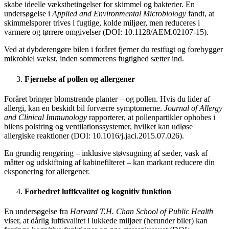
skabe ideelle vækstbetingelser for skimmel og bakterier. En
undersøgelse i
Applied and Environmental Microbiology
fandt, at
skimmelsporer trives i fugtige, kolde miljøer, men reduceres i
varmere og tørrere omgivelser (DOI: 10.1128/AEM.02107-15).
Ved at dybderengøre bilen i foråret fjerner du restfugt og forebygger
mikrobiel vækst, inden sommerens fugtighed sætter ind.
Fjernelse af pollen og allergener
Foråret bringer blomstrende planter – og pollen. Hvis du lider af
allergi, kan en beskidt bil forværre symptomerne.
Journal of Allergy
and Clinical Immunology
rapporterer, at pollenpartikler ophobes i
bilens polstring og ventilationssystemer, hvilket kan udløse
allergiske reaktioner (DOI: 10.1016/j.jaci.2015.07.026).
En grundig rengøring – inklusive støvsugning af sæder, vask af
måtter og udskiftning af kabinefilteret – kan markant reducere din
eksponering for allergener.
Forbedret luftkvalitet og kognitiv funktion
En undersøgelse fra
Harvard T.H. Chan School of Public Health
viser, at dårlig luftkvalitet i lukkede miljøer (herunder biler) kan