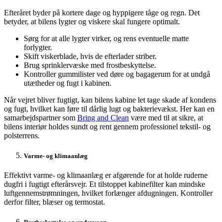
Efteråret byder på kortere dage og hyppigere tåge og regn. Det
betyder, at bilens lygter og viskere skal fungere optimalt.
Sørg for at alle lygter virker, og rens eventuelle matte
forlygter.
Skift viskerblade, hvis de efterlader striber.
Brug sprinklervæske med frostbeskyttelse.
Kontroller gummilister ved døre og bagagerum for at undgå
utætheder og fugt i kabinen.
Når vejret bliver fugtigt, kan bilens kabine let tage skade af kondens
og fugt, hvilket kan føre til dårlig lugt og bakterievækst. Her kan en
samarbejdspartner som
Bring and Clean
være med til at sikre, at
bilens interiør holdes sundt og rent gennem professionel tekstil- og
polsterrens.
Varme- og klimaanlæg
Effektivt varme- og klimaanlæg er afgørende for at holde ruderne
dugfri i fugtigt efterårsvejr. Et tilstoppet kabinefilter kan mindske
luftgennemstrømningen, hvilket forlænger afdugningen. Kontroller
derfor filter, blæser og termostat.