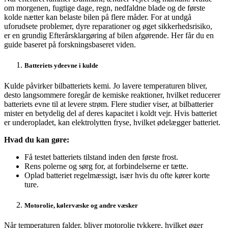
om morgenen, fugtige dage, regn, nedfaldne blade og de første
kolde nætter kan belaste bilen på flere måder. For at undgå
uforudsete problemer, dyre reparationer og øget sikkerhedsrisiko,
er en grundig Efterårsklargøring af bilen afgørende. Her får du en
guide baseret på forskningsbaseret viden.
Batteriets ydeevne i kulde
Kulde påvirker bilbatteriets kemi. Jo lavere temperaturen bliver,
desto langsommere foregår de kemiske reaktioner, hvilket reducerer
batteriets evne til at levere strøm. Flere studier viser, at bilbatterier
mister en betydelig del af deres kapacitet i koldt vejr. Hvis batteriet
er underopladet, kan elektrolytten fryse, hvilket ødelægger batteriet.
Hvad du kan gøre:
Få testet batteriets tilstand inden den første frost.
Rens polerne og sørg for, at forbindelserne er tætte.
Oplad batteriet regelmæssigt, især hvis du ofte kører korte
ture.
Motorolie, kølervæske og andre væsker
Når temperaturen falder, bliver motorolie tykkere, hvilket øger