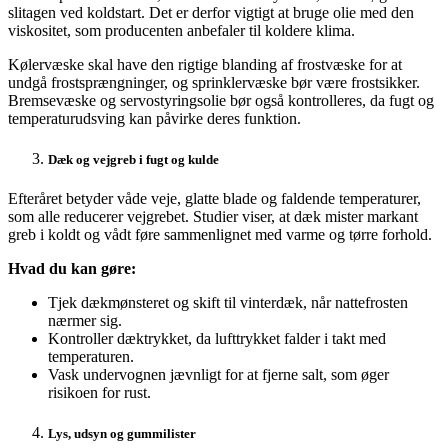
slitagen ved koldstart. Det er derfor vigtigt at bruge olie med den
viskositet, som producenten anbefaler til koldere klima.
Kølervæske skal have den rigtige blanding af frostvæske for at
undgå frostsprængninger, og sprinklervæske bør være frostsikker.
Bremsevæske og servostyringsolie bør også kontrolleres, da fugt og
temperaturudsving kan påvirke deres funktion.
Dæk og vejgreb i fugt og kulde
Efteråret betyder våde veje, glatte blade og faldende temperaturer,
som alle reducerer vejgrebet. Studier viser, at dæk mister markant
greb i koldt og vådt føre sammenlignet med varme og tørre forhold.
Hvad du kan gøre:
Tjek dækmønsteret og skift til vinterdæk, når nattefrosten
nærmer sig.
Kontroller dæktrykket, da lufttrykket falder i takt med
temperaturen.
Vask undervognen jævnligt for at fjerne salt, som øger
risikoen for rust.
Lys, udsyn og gummilister