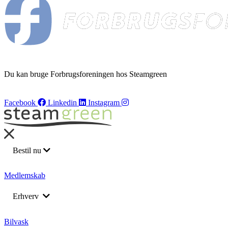
Du kan bruge Forbrugsforeningen hos Steamgreen
Facebook
Linkedin
Instagram
Bestil nu
Bilvask
Medlemskab
Barnevognsvask
Erhverv
Bådrengøring
Flådeservice
Returnering af leasing biler
Bilvask