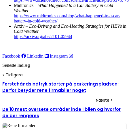
https://www.sciencedirect.com/science/article/abs/pii/S03787
Midtronics –
What Happened to a Car Battery in Cold
Weather
https://www.midtronics.com/blog/what-happened-to-a-car-
battery-in-cold-weather/
Arxiv –
Eco-Driving and Eco-Heating Strategies for HEVs in
Cold Weather
https://arxiv.org/abs/2101.05944
Facebook
Linkedin
Instagram
Seneste Indlæg
Førstehåndsindtryk starter på parkeringspladsen:
Derfor betyder rene firmabiler noget
De 10 mest oversete områder inde i bilen og hvorfor
de bør rengøres