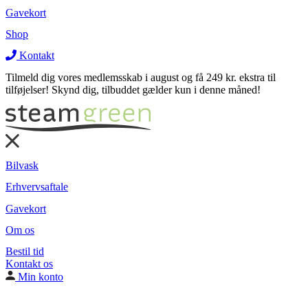
Medarbejderordning
Gavekort
Rengøring af lastbil
Rengøring af lastbil
Shop
Varevogne
Varevogne
Kontakt
Tilmeld dig vores medlemsskab i august og få 249 kr. ekstra til
tilføjelser! Skynd dig, tilbuddet gælder kun i denne måned!
Bilvask
Erhvervsaftale
Gavekort
Om os
Bestil tid
Kontakt os
Min konto