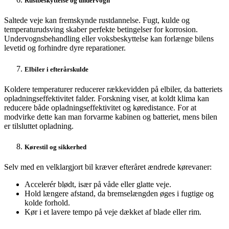
Rustbeskyttelse og undervogn
Saltede veje kan fremskynde rustdannelse. Fugt, kulde og
temperaturudsving skaber perfekte betingelser for korrosion.
Undervognsbehandling eller voksbeskyttelse kan forlænge bilens
levetid og forhindre dyre reparationer.
Elbiler i efterårskulde
Koldere temperaturer reducerer rækkevidden på elbiler, da batteriets
opladningseffektivitet falder. Forskning viser, at koldt klima kan
reducere både opladningseffektivitet og køredistance. For at
modvirke dette kan man forvarme kabinen og batteriet, mens bilen
er tilsluttet opladning.
Kørestil og sikkerhed
Selv med en velklargjort bil kræver efteråret ændrede kørevaner:
Accelerér blødt, især på våde eller glatte veje.
Hold længere afstand, da bremselængden øges i fugtige og
kolde forhold.
Kør i et lavere tempo på veje dækket af blade eller rim.