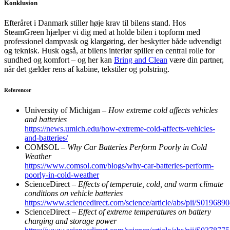
Konklusion
Efteråret i Danmark stiller høje krav til bilens stand. Hos
SteamGreen hjælper vi dig med at holde bilen i topform med
professionel dampvask og klargøring, der beskytter både udvendigt
og teknisk. Husk også, at bilens interiør spiller en central rolle for
sundhed og komfort – og her kan
Bring and Clean
være din partner,
når det gælder rens af kabine, tekstiler og polstring.
Referencer
University of Michigan –
How extreme cold affects vehicles
and batteries
https://news.umich.edu/how-extreme-cold-affects-vehicles-
and-batteries/
COMSOL –
Why Car Batteries Perform Poorly in Cold
Weather
https://www.comsol.com/blogs/why-car-batteries-perform-
poorly-in-cold-weather
ScienceDirect –
Effects of temperate, cold, and warm climate
conditions on vehicle batteries
https://www.sciencedirect.com/science/article/abs/pii/S01968
ScienceDirect –
Effect of extreme temperatures on battery
charging and storage power