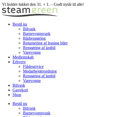
Skip
Vi holder lukket den 31. + 1. – Godt nytår til alle!
to
content
Bestil nu
Bilvask
Barnevognsvask
Bådrengøring
Returnering af leasing biler
Rengøring af lastbil
Varevogne
Medlemskab
Erhverv
Flådeservice
Medarbejderordning
Rengøring af lastbil
Varevogne
Bilvask
Gavekort
Shop
Bestil nu
Bilvask
Barnevognsvask