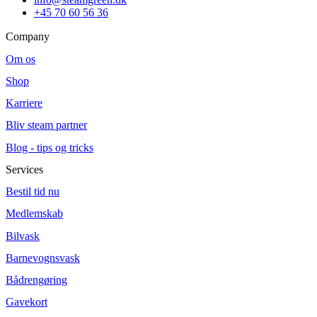
+45 70 60 56 36
Company
Om os
Shop
Karriere
Bliv steam partner
Blog - tips og tricks
Services
Bestil tid nu
Medlemskab
Bilvask
Barnevognsvask
Bådrengøring
Gavekort