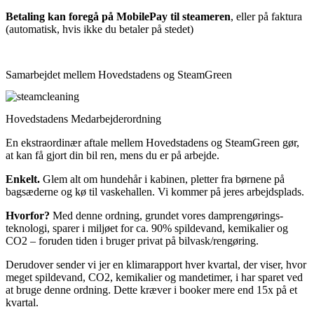
Betaling kan foregå på MobilePay til steameren
, eller på faktura
(automatisk, hvis ikke du betaler på stedet)
Samarbejdet mellem Hovedstadens og SteamGreen
Hovedstadens Medarbejderordning
En ekstraordinær aftale mellem Hovedstadens og SteamGreen gør,
at kan få gjort din bil ren, mens du er på arbejde.
Enkelt.
Glem alt om hundehår i kabinen, pletter fra børnene på
bagsæderne og kø til vaskehallen. Vi kommer på jeres arbejdsplads.
Hvorfor?
Med denne ordning, grundet vores damprengørings-
teknologi, sparer i miljøet for ca. 90% spildevand, kemikalier og
CO2 – foruden tiden i bruger privat på bilvask/rengøring.
Derudover sender vi jer en klimarapport hver kvartal, der viser, hvor
meget spildevand, CO2, kemikalier og mandetimer, i har sparet ved
at bruge denne ordning. Dette kræver i booker mere end 15x på et
kvartal.