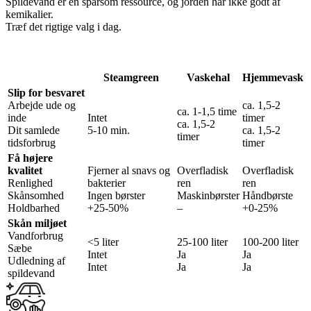
Spildevand er en sparsom ressource, og jorden har ikke godt af
kemikalier.
Træf det rigtige valg i dag.
Steamgreen
Vaskehal
Hjemmevask
Slip for besvaret
Arbejde ude og
ca. 1,5-2
ca. 1-1,5 time
inde
Intet
timer
ca. 1,5-2
Dit samlede
5-10 min.
ca. 1,5-2
timer
tidsforbrug
timer
Få højere
kvalitet
Fjerner al snavs og
Overfladisk
Overfladisk
Renlighed
bakterier
ren
ren
Skånsomhed
Ingen børster
Maskinbørster
Håndbørste
Holdbarhed
+25-50%
–
+0-25%
Skån miljøet
Vandforbrug
<5 liter
25-100 liter
100-200 liter
Sæbe
Intet
Ja
Ja
Udledning af
Intet
Ja
Ja
spildevand