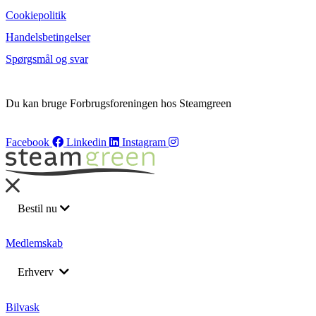
Cookiepolitik
Handelsbetingelser
Spørgsmål og svar
Du kan bruge Forbrugsforeningen hos Steamgreen
Facebook
Linkedin
Instagram
Bestil nu
Bilvask
Medlemskab
Barnevognsvask
Erhverv
Bådrengøring
Flådeservice
Returnering af leasing biler
Bilvask