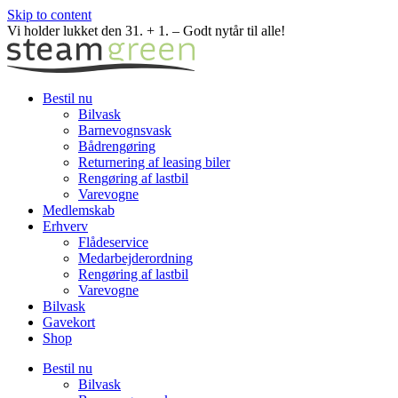
Skip to content
Vi holder lukket den 31. + 1. – Godt nytår til alle!
Bestil nu
Bilvask
Barnevognsvask
Bådrengøring
Returnering af leasing biler
Rengøring af lastbil
Varevogne
Medlemskab
Erhverv
Flådeservice
Medarbejderordning
Rengøring af lastbil
Varevogne
Bilvask
Gavekort
Shop
Bestil nu
Bilvask