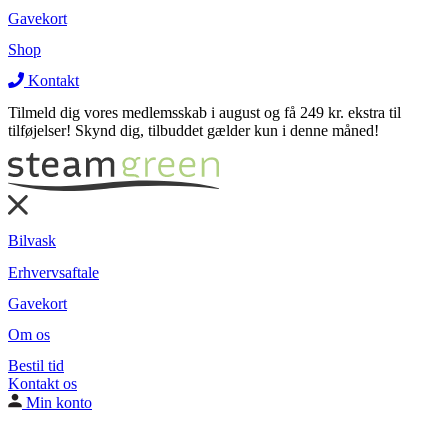
Medarbejderordning
Gavekort
Rengøring af lastbil
Rengøring af lastbil
Shop
Varevogne
Varevogne
Kontakt
Tilmeld dig vores medlemsskab i august og få 249 kr. ekstra til
tilføjelser! Skynd dig, tilbuddet gælder kun i denne måned!
Bilvask
Erhvervsaftale
Gavekort
Om os
Bestil tid
Kontakt os
Min konto