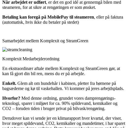
Når arbejdet er udført
, er det en god idé at gennemgå bilen med
steameren, for at sikre at rengøringen er som ønsket.
Betaling kan foregå på MobilePay til steameren
, eller på faktura
(automatisk, hvis ikke du betaler på stedet)
Samarbejdet mellem Komplexit og SteamGreen
Komplexit Medarbejderordning
En ekstraordinær aftale mellem Komplexit og SteamGreen gør, at
kan få gjort din bil ren, mens du er på arbejde.
Enkelt.
Glem alt om hundehår i kabinen, pletter fra børnene på
bagsæderne og kø til vaskehallen. Vi kommer på jeres arbejdsplads.
Hvorfor?
Med denne ordning, grundet vores damprengørings-
teknologi, sparer i miljøet for ca. 90% spildevand, kemikalier og
CO2 – foruden tiden i bruger privat på bilvask/rengøring.
Derudover kan vi sende jer en klimarapport hver kvartal, der viser,
hvor meget spildevand, CO2, kemikalier og mandetimer, i har sparet