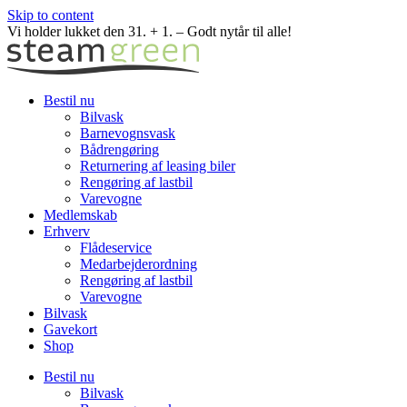
Skip to content
Vi holder lukket den 31. + 1. – Godt nytår til alle!
Bestil nu
Bilvask
Barnevognsvask
Bådrengøring
Returnering af leasing biler
Rengøring af lastbil
Varevogne
Medlemskab
Erhverv
Flådeservice
Medarbejderordning
Rengøring af lastbil
Varevogne
Bilvask
Gavekort
Shop
Bestil nu
Bilvask