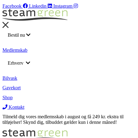
Facebook
Linkedin
Instagram
Bestil nu
Bilvask
Medlemskab
Barnevognsvask
Erhverv
Bådrengøring
Flådeservice
Returnering af leasing biler
Bilvask
Medarbejderordning
Gavekort
Rengøring af lastbil
Rengøring af lastbil
Shop
Varevogne
Varevogne
Kontakt
Tilmeld dig vores medlemsskab i august og få 249 kr. ekstra til
tilføjelser! Skynd dig, tilbuddet gælder kun i denne måned!