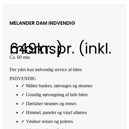
MELANDER DAM INDVENDIG
649
kr. pr. (inkl. moms)
Ca. 60 min.
Der ydes kun indvendig service af bilen
INDVENDIG
✓ Måtter bankes, støvsuges og steames
✓ Grundig støvsugning af hele bilen
✓ Dørfalser steames og renses
✓ Himmel, paneler og vinyl aftørres
✓ Vinduer renses og poleres