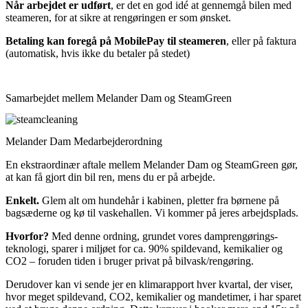
Når arbejdet er udført
, er det en god idé at gennemgå bilen med
steameren, for at sikre at rengøringen er som ønsket.
Betaling kan foregå på MobilePay til steameren
, eller på faktura
(automatisk, hvis ikke du betaler på stedet)
Samarbejdet mellem Melander Dam og SteamGreen
Melander Dam Medarbejderordning
En ekstraordinær aftale mellem Melander Dam og SteamGreen gør,
at kan få gjort din bil ren, mens du er på arbejde.
Enkelt.
Glem alt om hundehår i kabinen, pletter fra børnene på
bagsæderne og kø til vaskehallen. Vi kommer på jeres arbejdsplads.
Hvorfor?
Med denne ordning, grundet vores damprengørings-
teknologi, sparer i miljøet for ca. 90% spildevand, kemikalier og
CO2 – foruden tiden i bruger privat på bilvask/rengøring.
Derudover kan vi sende jer en klimarapport hver kvartal, der viser,
hvor meget spildevand, CO2, kemikalier og mandetimer, i har sparet