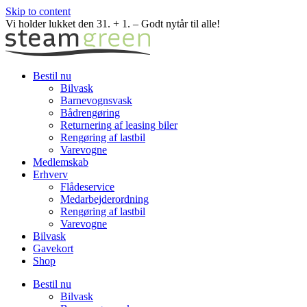
Skip to content
Vi holder lukket den 31. + 1. – Godt nytår til alle!
Bestil nu
Bilvask
Barnevognsvask
Bådrengøring
Returnering af leasing biler
Rengøring af lastbil
Varevogne
Medlemskab
Erhverv
Flådeservice
Medarbejderordning
Rengøring af lastbil
Varevogne
Bilvask
Gavekort
Shop
Bestil nu
Bilvask