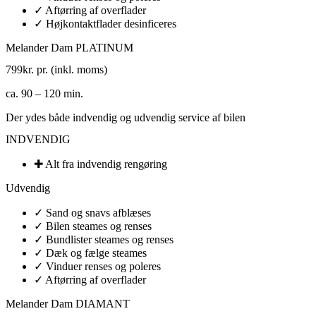
✓ Aftørring af overflader
✓ Højkontaktflader desinficeres
Melander Dam PLATINUM
799
kr. pr. (inkl. moms)
ca. 90 – 120 min.
Der ydes både indvendig og udvendig service af bilen
INDVENDIG
✚ Alt fra indvendig rengøring​
Udvendig
✓ Sand og snavs afblæses
✓ Bilen steames og renses
✓ Bundlister steames og renses
✓ Dæk og fælge steames
✓ Vinduer renses og poleres​
✓ Aftørring af overflader
Melander Dam DIAMANT