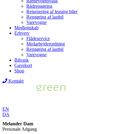
Barnevognsvask
Bådrengøring
Returnering af leasing biler
Rengøring af lastbil
Varevogne
Medlemskab
Erhverv
Flådeservice
Medarbejderordning
Rengøring af lastbil
Varevogne
Bilvask
Gavekort
Shop
Kontakt
EN
DA
Melander Dam
Personale Adgang