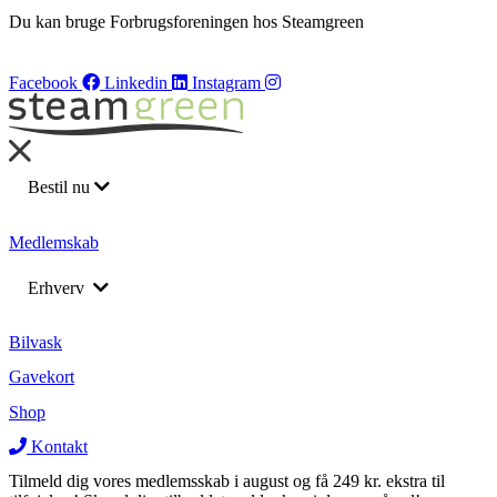
Du kan bruge Forbrugsforeningen hos Steamgreen
Facebook
Linkedin
Instagram
Bestil nu
Bilvask
Medlemskab
Barnevognsvask
Erhverv
Bådrengøring
Flådeservice
Returnering af leasing biler
Bilvask
Medarbejderordning
Gavekort
Rengøring af lastbil
Rengøring af lastbil
Shop
Varevogne
Varevogne
Kontakt
Tilmeld dig vores medlemsskab i august og få 249 kr. ekstra til