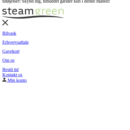
tilføjelser! Skynd dig, tilbuddet gælder kun i denne måned!
Bilvask
Erhvervsaftale
Gavekort
Om os
Bestil tid
Kontakt os
Min konto