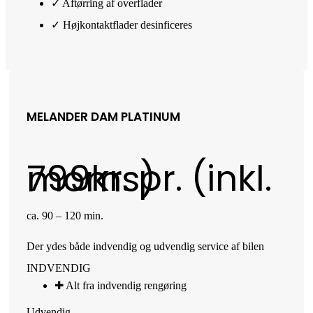
✓ Aftørring af overflader
✓ Højkontaktflader desinficeres
MELANDER DAM PLATINUM
799
kr. pr. (inkl. moms)
ca. 90 – 120 min.
Der ydes både indvendig og udvendig service af bilen
INDVENDIG
✚ Alt fra indvendig rengøring​
Udvendig