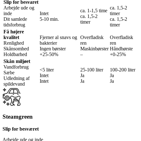
Slip for besvaret
Arbejde ude og
ca. 1,5-2
ca. 1-1,5 time
inde
Intet
timer
ca. 1,5-2
Dit samlede
5-10 min.
ca. 1,5-2
timer
tidsforbrug
timer
Få højere
kvalitet
Fjerner al snavs og
Overfladisk
Overfladisk
Renlighed
bakterier
ren
ren
Skånsomhed
Ingen børster
Maskinbørster
Håndbørste
Holdbarhed
+25-50%
–
+0-25%
Skån miljøet
Vandforbrug
<5 liter
25-100 liter
100-200 liter
Sæbe
Intet
Ja
Ja
Udledning af
Intet
Ja
Ja
spildevand
Steamgreen
Slip for besværet
Arbejde ude og inde