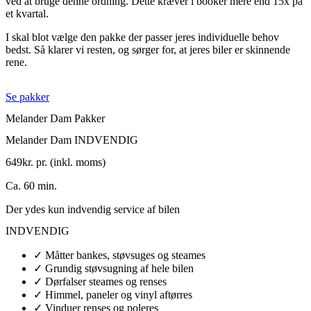
ved at bruge denne ordning. Dette kræver i booker mere end 15x på
et kvartal.
I skal blot vælge den pakke der passer jeres individuelle behov
bedst. Så klarer vi resten, og sørger for, at jeres biler er skinnende
rene.
Se pakker
Melander Dam Pakker
Melander Dam INDVENDIG
649
kr. pr. (inkl. moms)
Ca. 60 min.
Der ydes kun indvendig service af bilen
INDVENDIG
✓ Måtter bankes, støvsuges og steames
✓ Grundig støvsugning af hele bilen
✓ Dørfalser steames og renses
✓ Himmel, paneler og vinyl aftørres
✓ Vinduer renses og poleres